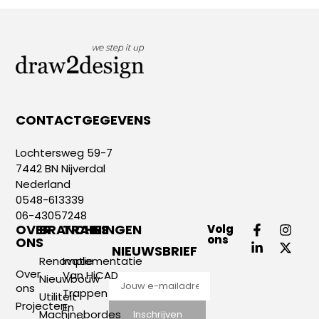
CONTACTGEGEVENS
Lochtersweg 59-7
7442 BN Nijverdal
Nederland
0548-613339
06-43057248
OVER
BRANCHES
TRAININGEN
Volg
ons
ONS
NIEUWSBRIEF
Renovatie
Implementatie
Over
Van HiCAD
Nieuwbouw
ons
Trappen
Utiliteit
Projecten
En
Machinebordes
Inschrijven