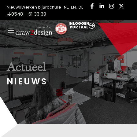
Nieuws
Werken bij
Brochure
NL
,
EN
,
DE
0548 – 61 33 39
INLOGGEN
PORTAAL
Actueel
NIEUWS