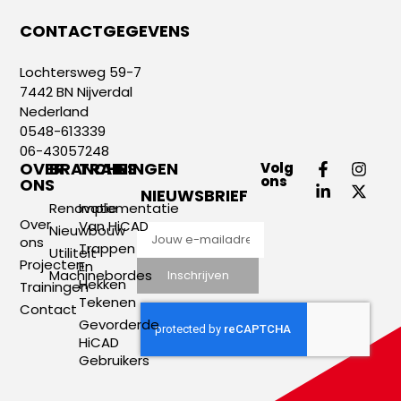
CONTACTGEGEVENS
Lochtersweg 59-7
7442 BN Nijverdal
Nederland
0548-613339
06-43057248
OVER
BRANCHES
TRAININGEN
Volg
ons
ONS
NIEUWSBRIEF
Renovatie
Implementatie
Over
Van HiCAD
Nieuwbouw
ons
Trappen
Utiliteit
Projecten
En
Machinebordes
Inschrijven
Hekken
Trainingen
Tekenen
Contact
Gevorderde
HiCAD
Gebruikers