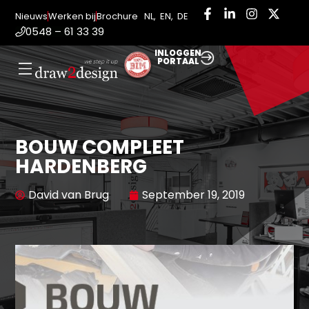
Nieuws
Werken bij
Brochure
NL
,
EN
,
DE
0548 – 61 33 39
INLOGGEN
PORTAAL
BOUW COMPLEET
HARDENBERG
David van Brug
September 19, 2019