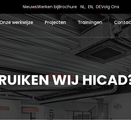
Nieuws
Werken bij
Brochure
NL
,
EN
,
DE
Volg Ons
Onze werkwijze
Projecten
Trainingen
Contac
UIKEN WIJ HICAD