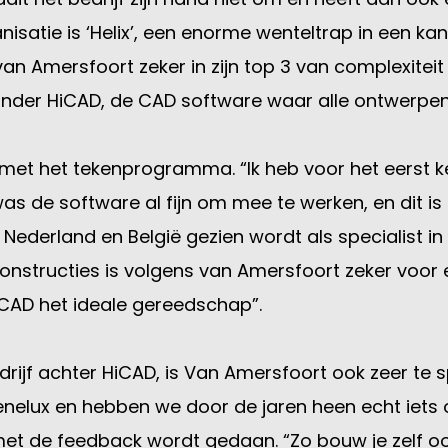
isatie is ‘Helix’, een enorme wenteltrap in een k
an Amersfoort zeker in zijn top 3 van complexiteit e
t zonder HiCAD, de CAD software waar alle ontwerp
ij met het tekenprogramma. “Ik heb voor het eerst
was de software al fijn om mee te werken, en dit is
 Nederland en België gezien wordt als specialist i
nstructies is volgens van Amersfoort zeker voor 
HiCAD het ideale gereedschap”.
ijf achter HiCAD, is Van Amersfoort ook zeer te s
enelux en hebben we door de jaren heen echt iets
ts met de feedback wordt gedaan. “Zo bouw je zelf