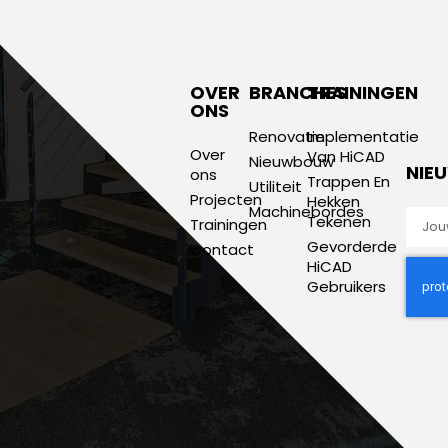
OVER
BRANCHES
TRAININGEN
ONS
Renovatie
Implementatie
Over
Van HiCAD
Nieuwbouw
NIE
ons
Trappen En
Utiliteit
Projecten
Hekken
Machinebordes
Tekenen
Trainingen
Gevorderde
Contact
HiCAD
Gebruikers