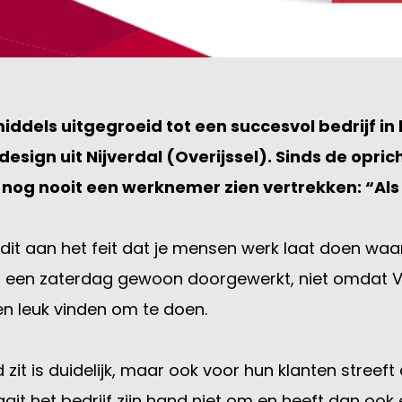
iddels uitgegroeid tot een succesvol bedrijf 
esign uit Nijverdal (Overijssel). Sinds de op
nog nooit een werknemer zien vertrekken: “Als 
t aan het feit dat je mensen werk laat doen waar 
p een zaterdag gewoon doorgewerkt, niet omdat V
en leuk vinden om te doen.
zit is duidelijk, maar ook voor hun klanten streef
it het bedrijf zijn hand niet om en heeft dan ook e