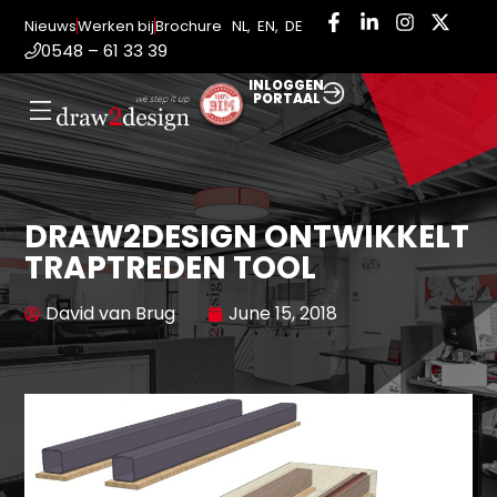
Nieuws
Werken bij
Brochure
NL
,
EN
,
DE
0548 – 61 33 39
INLOGGEN
PORTAAL
DRAW2DESIGN ONTWIKKELT
TRAPTREDEN TOOL
David van Brug
June 15, 2018