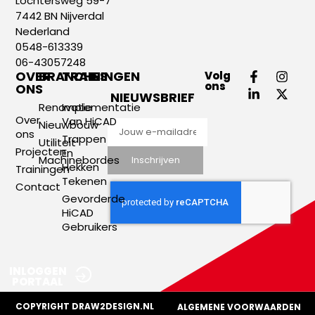
Lochtersweg 59-7
7442 BN Nijverdal
Nederland
0548-613339
06-43057248
OVER
BRANCHES
TRAININGEN
Volg
ons
ONS
NIEUWSBRIEF
Renovatie
Implementatie
Over
Van HiCAD
Nieuwbouw
ons
Trappen
Utiliteit
Projecten
En
Machinebordes
Inschrijven
Hekken
Trainingen
Tekenen
Contact
Gevorderde
HiCAD
Gebruikers
INLOGGEN
PORTAAL
COPYRIGHT DRAW2DESIGN.NL
ALGEMENE VOORWAARDEN