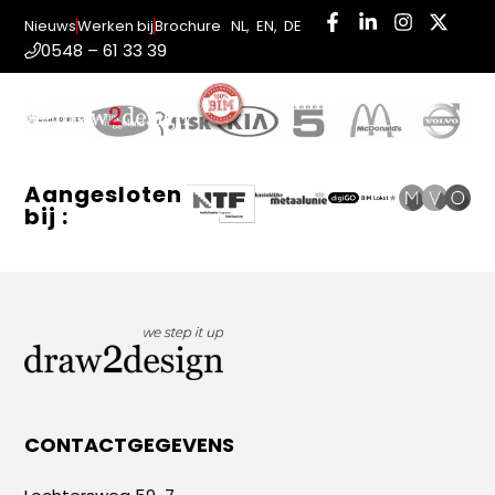
Nieuws
Werken bij
Brochure
NL
,
EN
,
DE
0548 – 61 33 39
ONZE KLANTEN
INLOGGEN
PORTAAL
Aangesloten
bij :
CONTACTGEGEVENS