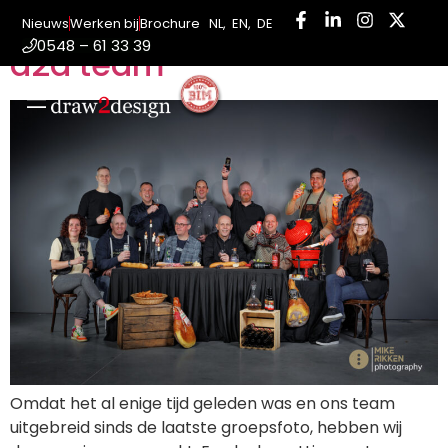
Fotoshoot met het hele
Nieuws
Werken bij
Brochure
NL
,
EN
,
DE
0548 – 61 33 39
d2d team
INLOGGEN
PORTAAL
Omdat het al enige tijd geleden was en ons team
uitgebreid sinds de laatste groepsfoto, hebben wij