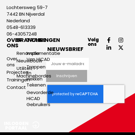
Lochtersweg 59-7
7442 BN Nijverdal
Nederland
0548-613339
06-43057248
OVER
BRANCHES
TRAININGEN
Volg
ons
ONS
NIEUWSBRIEF
Renovatie
Implementatie
Over
Van HiCAD
Nieuwbouw
ons
Trappen
Utiliteit
Projecten
En
Machinebordes
Inschrijven
Hekken
Trainingen
Tekenen
Contact
Gevorderde
HiCAD
Gebruikers
INLOGGEN
PORTAAL