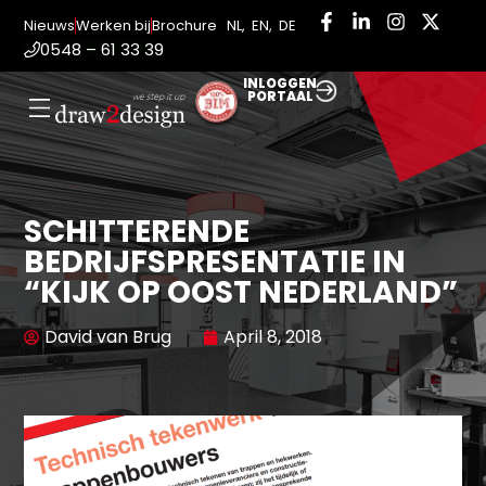
Nieuws
Werken bij
Brochure
NL
,
EN
,
DE
0548 – 61 33 39
INLOGGEN
PORTAAL
SCHITTERENDE
BEDRIJFSPRESENTATIE IN
“KIJK OP OOST NEDERLAND”
David van Brug
April 8, 2018