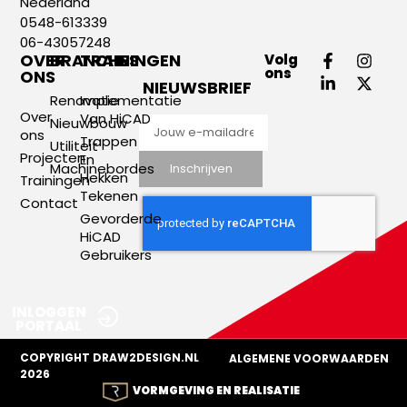
Nederland
0548-613339
06-43057248
OVER
BRANCHES
TRAININGEN
Volg
ons
ONS
NIEUWSBRIEF
Renovatie
Implementatie
Over
Van HiCAD
Nieuwbouw
ons
Trappen
Utiliteit
Projecten
En
Machinebordes
Inschrijven
Hekken
Trainingen
Tekenen
Contact
Gevorderde
HiCAD
Gebruikers
INLOGGEN
PORTAAL
COPYRIGHT DRAW2DESIGN.NL
ALGEMENE VOORWAARDEN
2026
VORMGEVING EN REALISATIE