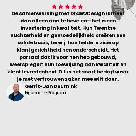
De samenwerking met Draw2Design is meer
D
dan alleen aan te bevelen—het is een
investering in kwaliteit. Hun Twentse
va
nuchterheid en gemoedelijkheid creëren een
solide basis, terwijl hun heldere visie op
t
klantgerichtheid hen onderscheidt. Het
h
portaal dat ik voor hen heb gebouwd,
e
weerspiegelt hun toewijding aan kwaliteit en
klanttevredenheid. Dit is het soort bedrijf waar
G
je met vertrouwen zaken mee wilt doen.
Gerrit-Jan Deurnink
Eigenaar I-Program