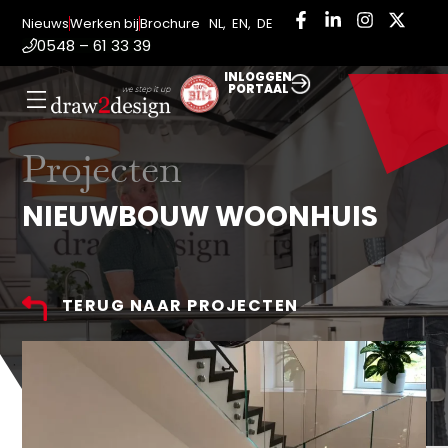
Nieuws
Werken bij
Brochure
NL
,
EN
,
DE
0548 – 61 33 39
INLOGGEN
PORTAAL
Projecten
NIEUWBOUW WOONHUIS
TERUG NAAR PROJECTEN