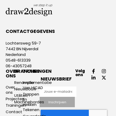
CONTACTGEGEVENS
Lochtersweg 59-7
7442 BN Nijverdal
Nederland
0548-613339
06-43057248
OVER
BRANCHES
TRAININGEN
Volg
ons
ONS
NIEUWSBRIEF
Renovatie
Implementatie
Over
Van HiCAD
Nieuwbouw
ons
Trappen
Utiliteit
Projecten
En
Machinebordes
Inschrijven
Hekken
Trainingen
Tekenen
Contact