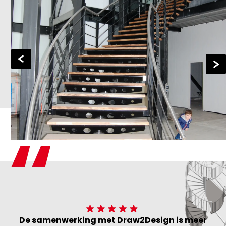
De samenwerking met Draw2Design is meer
D