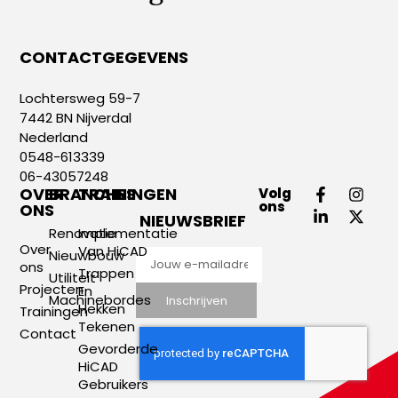
CONTACTGEGEVENS
Lochtersweg 59-7
7442 BN Nijverdal
Nederland
0548-613339
06-43057248
OVER
BRANCHES
TRAININGEN
Volg
ons
ONS
NIEUWSBRIEF
Renovatie
Implementatie
Over
Van HiCAD
Nieuwbouw
ons
Trappen
Utiliteit
Projecten
En
Machinebordes
Inschrijven
Hekken
Trainingen
Tekenen
Contact
Gevorderde
HiCAD
Gebruikers