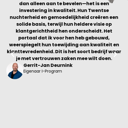
dan alleen aan te bevelen—het is een
investering in kwaliteit. Hun Twentse
va
nuchterheid en gemoedelijkheid creëren een
solide basis, terwijl hun heldere visie op
t
klantgerichtheid hen onderscheidt. Het
h
portaal dat ik voor hen heb gebouwd,
e
weerspiegelt hun toewijding aan kwaliteit en
klanttevredenheid. Dit is het soort bedrijf waar
G
je met vertrouwen zaken mee wilt doen.
Gerrit-Jan Deurnink
Eigenaar I-Program