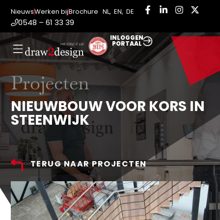
Nieuws
Werken bij
Brochure
NL
,
EN
,
DE
0548 – 61 33 39
INLOGGEN
PORTAAL
Projecten
NIEUWBOUW VOOR KORS IN
STEENWIJK
TERUG NAAR PROJECTEN