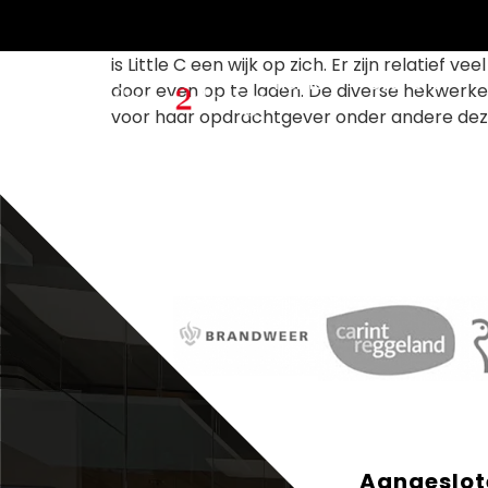
Little C is een nieuwe wijk met loftwoningen
Gravendijkwal. Het ontwerk doet denken aan d
is Little C een wijk op zich. Er zijn relatie
Home
Over ons
door even op te laden. De diverse hekwerke
voor haar opdrachtgever onder andere dez
Aangeslote