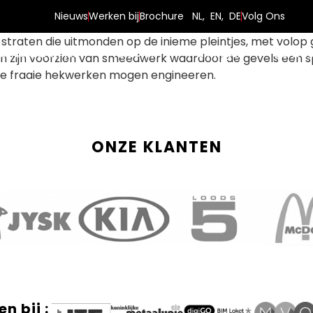
, kantoren en horeca. Dit bijzondere project ligt tussen d
Nieuws
Werken bij
Brochure
NL
,
EN
,
DE
Volg Ons
e pakhuizen in Greenwich Village in New York. Een village
f veel straten die uitmonden op de inieme pleintjes, met vo
Onze werkwijze
Projecten
Trainingen
Contac
n zijn voorzien van smeedwerk waardoor de gevels een spe
e fraaie hekwerken mogen engineeren.
ONZE KLANTEN
n bij :