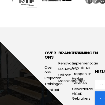
OVER
BRANCHES
TRAININGEN
ONS
Renovatie
Implementatie
Over
Van HiCAD
Nieuwbouw
NIE
ons
Trappen En
Utiliteit
Projecten
Hekken
Machinebordes
Tekenen
Trainingen
Gevorderde
Contact
HiCAD
Gebruikers