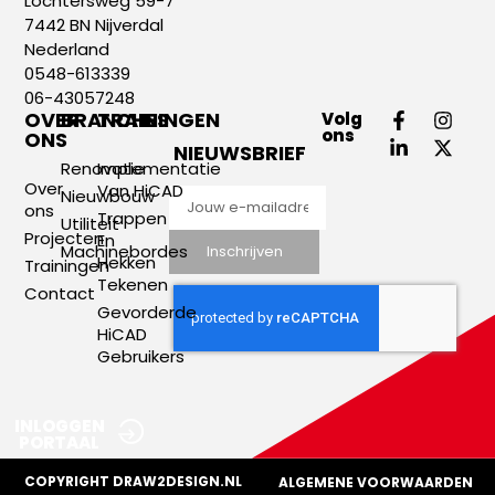
Lochtersweg 59-7
7442 BN Nijverdal
Nederland
0548-613339
06-43057248
OVER
BRANCHES
TRAININGEN
Volg
ons
ONS
NIEUWSBRIEF
Renovatie
Implementatie
Over
Van HiCAD
Nieuwbouw
ons
Trappen
Utiliteit
Projecten
En
Machinebordes
Inschrijven
Hekken
Trainingen
Tekenen
Contact
Gevorderde
HiCAD
Gebruikers
INLOGGEN
PORTAAL
COPYRIGHT DRAW2DESIGN.NL
ALGEMENE VOORWAARDEN