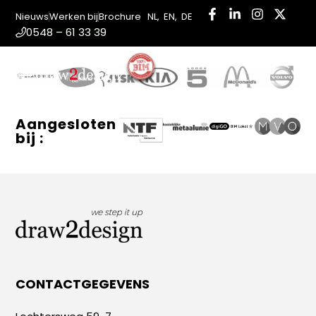
Nieuws
Werken bij
Brochure
NL
,
EN
,
DE
0548 – 61 33 39
ONZE KLANTEN
INLOGGEN
PORTAAL
Aangesloten
bij :
CONTACTGEGEVENS