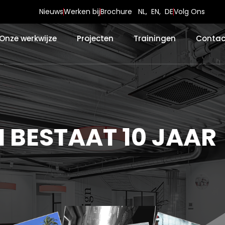
Nieuws
Werken bij
Brochure
NL
,
EN
,
DE
Volg Ons
Onze werkwijze
Projecten
Trainingen
Contac
BESTAAT 10 JAAR