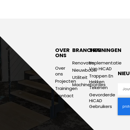
OVER
BRANCHES
TRAININGEN
ONS
Renovatie
Implementatie
Over
Van HiCAD
Nieuwbouw
NIE
ons
Trappen En
Utiliteit
Projecten
Hekken
Machinebordes
Tekenen
Trainingen
Gevorderde
Contact
HiCAD
Gebruikers